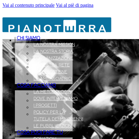
Vai al contenuto principale
Vai al piè di pagina
CHI SIAMO
LA NOSTRA MISSION
LA NOSTRA STORIA
L’ORGANIZZAZIONE
LA NOSTRA RETE
CHI CI SOSTIENE
LE AMBASCIATRICI
COSA FACCIAMO
LA METODOLOGIA
DOVE INTERVENIAMO
I PROGETTI
POLICY PER LA
TUTELA DEI MINORENNI
LE PUBBLICAZIONI
COSA PUOI FARE TU
DONAZIONI