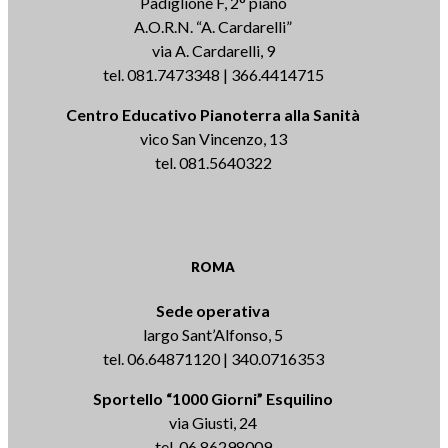
Padiglione F, 2° piano
A.O.R.N. “A. Cardarelli”
via A. Cardarelli, 9
tel. 081.7473348 | 366.4414715
Centro Educativo Pianoterra alla Sanità
vico San Vincenzo, 13
tel. 081.5640322
ROMA
Sede operativa
largo Sant’Alfonso, 5
tel. 06.64871120 | 340.0716353
Sportello “1000 Giorni” Esquilino
via Giusti, 24
tel. 06.86298009