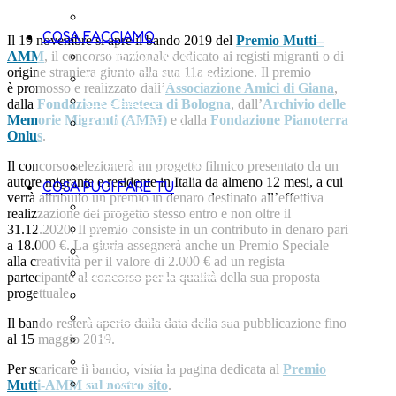
LE AMBASCIATRICI
COSA FACCIAMO
Il 19 novembre si apre il bando 2019 del
Premio Mutti–
LA METODOLOGIA
AMM
, il concorso nazionale dedicato ai registi migranti o di
origine straniera giunto alla sua 11a edizione. Il premio
DOVE INTERVENIAMO
è promosso e realizzato dall’
Associazione Amici di Giana
,
I PROGETTI
dalla
Fondazione Cineteca di Bologna
, dall’
Archivio delle
Memorie Migranti (AMM)
e dalla
Fondazione Pianoterra
POLICY PER LA
Onlus
.
TUTELA DEI MINORENNI
LE PUBBLICAZIONI
Il concorso selezionerà un progetto filmico presentato da un
autore migrante e residente in Italia da almeno 12 mesi, a cui
COSA PUOI FARE TU
verrà attribuito un premio in denaro destinato all’effettiva
DONAZIONI
realizzazione del progetto stesso entro e non oltre il
5X1000
31.12.2020. Il premio consiste in un contributo in denaro pari
a 18.000 €. La giuria assegnerà anche un Premio Speciale
AZIENDA AMICA
alla creatività per il valore di 2.000 € ad un regista
VALIGIA 1000 GIORNI
partecipante al concorso per la qualità della sua proposta
REGALI SOLIDALI
progettuale.
BOMBONIERE SOLIDALI
Il bando resterà aperto dalla data della sua pubblicazione fino
THE MILKY WAY
al 15 maggio 2019.
LASCITI SOLIDALI
Per scaricare il bando, visita la pagina dedicata al
Premio
ATTIVATI
Mutti-AMM sul nostro sito
.