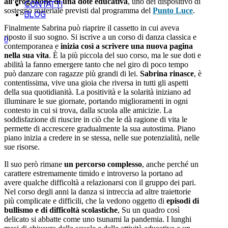
all’erogazione di una dote educativa
, uno dei dispositivo di
CONTATTI
sostegno materiale previsti dal programma del
Punto Luce
.
BLOG
Finalmente Sabrina può riaprire il cassetto in cui aveva
riposto il suo sogno. Si iscrive a un corso di danza classica e
0
contemporanea e
inizia così a scrivere una nuova pagina
nella sua vita
. È la più piccola del suo corso, ma le sue doti e
abilità la fanno emergere tanto che nel giro di poco tempo
può danzare con ragazze più grandi di lei.
Sabrina rinasce
, è
contentissima, vive una gioia che riversa in tutti gli aspetti
della sua quotidianità. La positività e la solarità iniziano ad
illuminare le sue giornate, portando miglioramenti in ogni
contesto in cui si trova, dalla scuola alle amicizie. La
soddisfazione di riuscire in ciò che le dà ragione di vita le
permette di accrescere gradualmente la sua autostima. Piano
piano inizia a credere in se stessa, nelle sue potenzialità, nelle
sue risorse.
Il suo però rimane
un percorso complesso
, anche perché un
carattere estremamente timido e introverso la portano ad
avere qualche difficoltà a relazionarsi con il gruppo dei pari.
Nel corso degli anni la danza si intreccia ad altre traiettorie
più complicate e difficili, che la vedono oggetto di
episodi di
bullismo e di difficoltà scolastiche
, Su un quadro così
delicato si abbatte come uno tsunami la pandemia. I lunghi