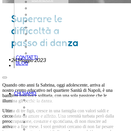
5X1000
AZIENDA AMICA
Superare le
VALIGIA 1000 GIORNI
REGALI SOLIDALI
difficoltà a
BOMBONIERE SOLIDALI
THE MILKY WAY
passo di danza
LASCITI SOLIDALI
ATTIVATI
CONTATTI
24 Maggio 2023
BLOG
Quando otto anni fa Sabrina, oggi adolescente, arriva al
nostro centro educativo nel quartiere Sanità di Napoli, è una
CHI SIAMO
bambina insicura e solitaria, con una sola passione che le
LA NOSTRA MISSION
illumina gli occhi: la danza.
LA NOSTRA STORIA
Ultima di tre figli, cresce in una famiglia con valori saldi e
L’ORGANIZZAZIONE
circondata da amore e affetto. Una serenità turbata però dalla
LA NOSTRA RETE
preoccupazione, costante e quotidiana, di non riuscire ad
arrivare a fine mese. I suoi genitori cercano di non far pesare
CHI CI SOSTIENE