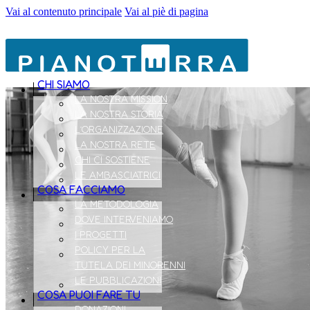
Vai al contenuto principale
Vai al piè di pagina
CHI SIAMO
LA NOSTRA MISSION
LA NOSTRA STORIA
L’ORGANIZZAZIONE
LA NOSTRA RETE
CHI CI SOSTIENE
LE AMBASCIATRICI
COSA FACCIAMO
LA METODOLOGIA
DOVE INTERVENIAMO
I PROGETTI
POLICY PER LA
TUTELA DEI MINORENNI
LE PUBBLICAZIONI
COSA PUOI FARE TU
DONAZIONI