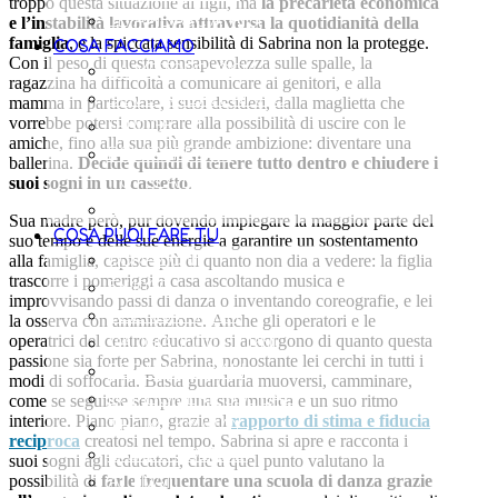
troppo questa situazione ai figli, ma
la precarietà economica
LE AMBASCIATRICI
e l’instabilità lavorativa attraversa la quotidianità della
famiglia
, e la spiccata sensibilità di Sabrina non la protegge.
COSA FACCIAMO
Con il peso di questa consapevolezza sulle spalle, la
LA METODOLOGIA
ragazzina ha difficoltà a comunicare ai genitori, e alla
DOVE INTERVENIAMO
mamma in particolare, i suoi desideri, dalla maglietta che
vorrebbe potersi comprare alla possibilità di uscire con le
I PROGETTI
amiche, fino alla sua più grande ambizione: diventare una
POLICY PER LA
ballerina.
Decide quindi di tenere tutto dentro e chiudere i
TUTELA DEI MINORENNI
suoi sogni in un cassetto
.
LE PUBBLICAZIONI
Sua madre però, pur dovendo impiegare la maggior parte del
COSA PUOI FARE TU
suo tempo e delle sue energie a garantire un sostentamento
DONAZIONI
alla famiglia, capisce più di quanto non dia a vedere: la figlia
trascorre i pomeriggi a casa ascoltando musica e
5X1000
improvvisando passi di danza o inventando coreografie, e lei
AZIENDA AMICA
la osserva con ammirazione. Anche gli operatori e le
VALIGIA 1000 GIORNI
operatrici del centro educativo si accorgono di quanto questa
passione sia forte per Sabrina, nonostante lei cerchi in tutti i
REGALI SOLIDALI
modi di soffocarla. Basta guardarla muoversi, camminare,
BOMBONIERE SOLIDALI
come se seguisse sempre una sua musica e un suo ritmo
interiore. Piano piano, grazie al
rapporto di stima e fiducia
THE MILKY WAY
reciproca
creatosi nel tempo, Sabrina si apre e racconta i
LASCITI SOLIDALI
suoi sogni agli educatori, che a quel punto valutano la
ATTIVATI
possibilità di
farle frequentare una scuola di danza grazie