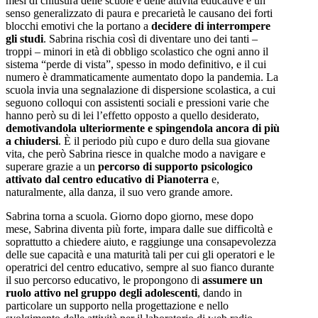
mesi di chiusura delle scuole e delle attività educative e un
senso generalizzato di paura e precarietà le causano dei forti
blocchi emotivi che la portano a
decidere di interrompere
gli studi
. Sabrina rischia così di diventare uno dei tanti –
troppi – minori in età di obbligo scolastico che ogni anno il
sistema “perde di vista”, spesso in modo definitivo, e il cui
numero è drammaticamente aumentato dopo la pandemia. La
scuola invia una segnalazione di dispersione scolastica, a cui
seguono colloqui con assistenti sociali e pressioni varie che
hanno però su di lei l’effetto opposto a quello desiderato,
demotivandola ulteriormente e spingendola ancora di più
a chiudersi
. È il periodo più cupo e duro della sua giovane
vita, che però Sabrina riesce in qualche modo a navigare e
superare grazie a un
percorso di supporto psicologico
attivato dal centro educativo di Pianoterra
e,
naturalmente, alla danza, il suo vero grande amore.
Sabrina torna a scuola. Giorno dopo giorno, mese dopo
mese, Sabrina diventa più forte, impara dalle sue difficoltà e
soprattutto a chiedere aiuto, e raggiunge una consapevolezza
delle sue capacità e una maturità tali per cui gli operatori e le
operatrici del centro educativo, sempre al suo fianco durante
il suo percorso educativo, le propongono di
assumere un
ruolo attivo nel gruppo degli adolescenti
, dando in
particolare un supporto nella progettazione e nello