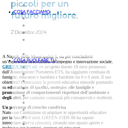
piccoli per un
LE AMBASCIATRICI
COSA FACCIAMO
futuro migliore.
LA METODOLOGIA
DOVE INTERVENIAMO
7 Dicembre 2024
I PROGETTI
POLICY PER LA
TUTELA DEI MINORENNI
LE PUBBLICAZIONI
A Napoli, nella Municipalità 3, sta per concludersi
COSA PUOI FARE TU
un’esperienza straordinaria di impegno e innovazione sociale.
DONAZIONI
GREEN KIDS o6
, un progetto durato 18 mesi promosso
dall’Associazione Pianoterra ETS, ha raggiunto centinaia di
5X1000
famiglie, educatori e bambini e bambine tra 0 e 6 anni. Il suo
AZIENDA AMICA
obiettivo? Contrastare la povertà educativa minorile puntando
su
educazione di qualità, sostegno alle famiglie e
VALIGIA 1000 GIORNI
promozione di comportamenti rispettosi dell’ambiente e
REGALI SOLIDALI
degli altri
, per costruire comunità più consapevoli e resilienti.
BOMBONIERE SOLIDALI
Un percorso di crescita condivisa
THE MILKY WAY
Nato con l’ambizione di ampliare le opportunità educative
LASCITI SOLIDALI
per la fascia 0-6 anni, GREEN KIDS 06 ha saputo
intrecciare diversi approcci, creando uno spazio aperto e
ATTIVATI
inclusivo per bambini, genitori ed educatori.