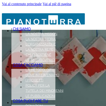
Vai al contenuto principale
Vai al piè di pagina
CHI SIAMO
LA NOSTRA MISSION
LA NOSTRA STORIA
L’ORGANIZZAZIONE
LA NOSTRA RETE
CHI CI SOSTIENE
LE AMBASCIATRICI
COSA FACCIAMO
LA METODOLOGIA
DOVE INTERVENIAMO
I PROGETTI
POLICY PER LA
TUTELA DEI MINORENNI
LE PUBBLICAZIONI
COSA PUOI FARE TU
DONAZIONI