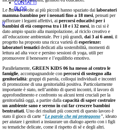
CONTATTI
BLOG
Le attività rivolte ai più piccoli hanno spaziato dai
laboratori
mamma-bambino per i neonati fino a 18 mesi
, pensati per
rafforzare i legami affettivi, ai
percorsi educativi per i
0
bambini di età compresa tra i 18 e i 32 mesi
, in cui si è
dato ampio spazio alla manipolazione, al riciclo creativo e
all’educazione ambientale. Per i più grandi,
dai 3 ai 6 anni
, il
progetto ha proposto una ricca varietà di
esperienze:
laboratori tematici
dedicati alla sostenibilità, momenti di
lettura ad alta voce e persino sessioni di yoga, utili per
promuovere il benessere e l’equilibrio emotivo.
Parallelamente,
GREEN KIDS 06 ha messo al centro le
famiglie
, accompagnandole con
percorsi di sostegno alla
genitorialità
: gruppi di parola, colloqui individuali e incontri
di promozione di una genitorialità positiva. Particolarmente
importante è stato, nell’ambito di questi incontri, il lavoro di
approfondimento e confronto su alcuni temi cruciali per la
genitorialità oggi, a partire dalla
capacità di saper costruire
un ambiente sano e sereno in cui far crescere bambini
bentrattati
. Uno dei risultati più concreti di questo lavoro è
stato il gioco di carte
“
Le parole che mi proteggono
”
, ideato
per aiutare i genitori a instaurare un dialogo aperto con i figli
su tematiche delicate, come il rispetto di sé e degli altri.