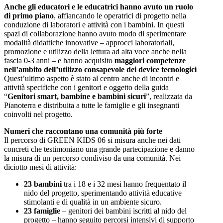
Anche gli educatori e le educatrici hanno avuto un ruolo
di primo piano
, affiancando le operatrici di progetto nella
conduzione di laboratori e attività con i bambini. In questi
spazi di collaborazione hanno avuto modo di sperimentare
modalità didattiche innovative – approcci laboratoriali,
promozione e utilizzo della lettura ad alta voce anche nella
fascia 0-3 anni – e hanno acquisito
maggiori competenze
nell’ambito dell’utilizzo consapevole dei device tecnologici
Quest’ultimo aspetto è stato al centro anche di incontri e
attività specifiche con i genitori e oggetto della guida
“
Genitori smart, bambine e bambini sicuri
”, realizzata da
Pianoterra e distribuita a tutte le famiglie e gli insegnanti
coinvolti nel progetto.
Numeri che raccontano una comunità più forte
Il percorso di GREEN KIDS 06 si misura anche nei dati
concreti che testimoniano una grande partecipazione e danno
la misura di un percorso condiviso da una comunità. Nei
diciotto mesi di attività:
23 bambini
tra i 18 e i 32 mesi hanno frequentato il
nido del progetto, sperimentando attività educative
stimolanti e di qualità in un ambiente sicuro.
23 famiglie
– genitori dei bambini iscritti al nido del
progetto – hanno seguito percorsi intensivi di supporto