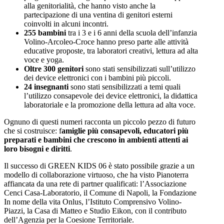
alla genitorialità, che hanno visto anche la
partecipazione di una ventina di genitori esterni
coinvolti in alcuni incontri.
255 bambini
tra i 3 e i 6 anni della scuola dell’infanzia
Volino-Arcoleo-Croce hanno preso parte alle attività
educative proposte, tra laboratori creativi, lettura ad alta
voce e yoga.
Oltre 300 genitori
sono stati sensibilizzati sull’utilizzo
dei device elettronici con i bambini più piccoli.
24 insegnanti
sono stati sensibilizzati a temi quali
l’utilizzo consapevole dei device elettronici, la didattica
laboratoriale e la promozione della lettura ad alta voce.
Ognuno di questi numeri racconta un piccolo pezzo di futuro
che si costruisce: f
amiglie più consapevoli, educatori più
preparati e bambini che crescono in ambienti attenti ai
loro bisogni e diritti
.
Il successo di GREEN KIDS 06 è stato possibile grazie a un
modello di collaborazione virtuoso, che ha visto Pianoterra
affiancata da una rete di partner qualificati: l’Associazione
Cenci Casa-Laboratorio, il Comune di Napoli, la Fondazione
In nome della vita Onlus, l’Istituto Comprensivo Volino-
Piazzi, la Casa di Matteo e Studio Eikon, con il contributo
dell’Agenzia per la Coesione Territoriale.