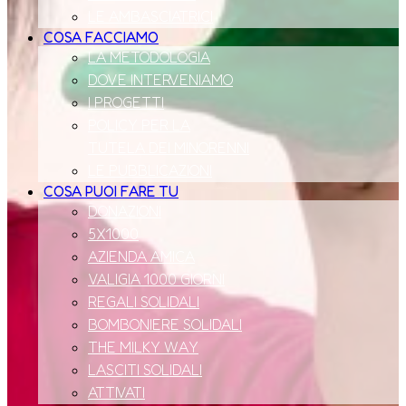
LE AMBASCIATRICI
COSA FACCIAMO
LA METODOLOGIA
DOVE INTERVENIAMO
I PROGETTI
POLICY PER LA
TUTELA DEI MINORENNI
LE PUBBLICAZIONI
COSA PUOI FARE TU
DONAZIONI
5X1000
AZIENDA AMICA
VALIGIA 1000 GIORNI
REGALI SOLIDALI
BOMBONIERE SOLIDALI
THE MILKY WAY
LASCITI SOLIDALI
ATTIVATI