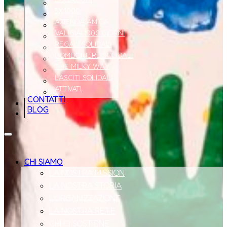
5X1000
AZIENDA AMICA
VALIGIA 1000 GIORNI
REGALI SOLIDALI
BOMBONIERE SOLIDALI
THE MILKY WAY
LASCITI SOLIDALI
ATTIVATI
CONTATTI
BLOG
CHI SIAMO
LA NOSTRA MISSION
LA NOSTRA STORIA
L’ORGANIZZAZIONE
LA NOSTRA RETE
CHI CI SOSTIENE