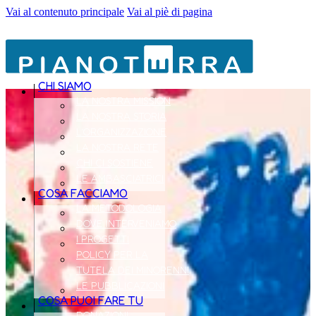
Vai al contenuto principale
Vai al piè di pagina
CHI SIAMO
LA NOSTRA MISSION
LA NOSTRA STORIA
L’ORGANIZZAZIONE
LA NOSTRA RETE
CHI CI SOSTIENE
LE AMBASCIATRICI
COSA FACCIAMO
LA METODOLOGIA
DOVE INTERVENIAMO
I PROGETTI
POLICY PER LA
TUTELA DEI MINORENNI
LE PUBBLICAZIONI
COSA PUOI FARE TU
DONAZIONI