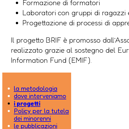
Formazione di formatori
Laboratori con gruppi di ragazzi
Progettazione di processi di appr
Il progetto BRIF è promosso dall’Asso
realizzato grazie al sostegno del E
Information Fund (EMIF).
la metodologia
dove interveniamo
i progetti
Policy per la tutela
dei minorenni
le pubblicazioni