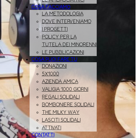
COSA FACCIAMO
LA METODOLOGIA
DOVE INTERVENIAMO
I PROGETTI
POLICY PER LA
TUTELA DEI MINORENNI
LE PUBBLICAZIONI
COSA PUOI FARE TU
DONAZIONI
5X1000
AZIENDA AMICA
VALIGIA 1000 GIORNI
REGALI SOLIDALI
BOMBONIERE SOLIDALI
THE MILKY WAY
LASCITI SOLIDALI
ATTIVATI
CONTATTI