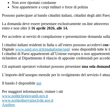
Non aver riportato condanne
Non appartenere a corpi militari o forze di polizia
Possono partecipare al bando cittadini italiani, cittadini degli altri P
La domanda deve essere presentare esclusivamente on-line attraverso
entro e non oltre il
16 aprile 2026, alle 14.
Per accedere ai servizi di compilazione e presentazione domanda sulla
I cittadini italiani residenti in Italia o all’estero possono accedervi
con
Digitale
www.agid.gov.it/it/piattaforme/spid
sono disponibili tutte le 
I cittadini di Paesi appartenenti all’Unione europea o non appartenent
richiedere al Dipartimento il rilascio di apposite credenziali per acce
Gli aspiranti operatori volontari possono presentare
una sola domanda
L’importo dell’assegno mensile per lo svolgimento del servizio è attu
Il bando è disponibile
qui
Per maggiori informazioni, visitare i siti
www.politichegiovanili.gov.it
www.scelgoilserviziocivile.gov.it
Assifero