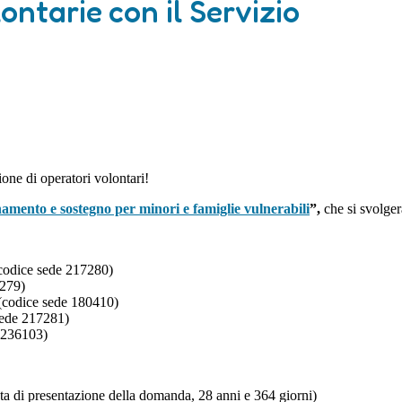
ontarie con il Servizio
ione di operatori volontari!
mento e sostegno per minori e famiglie vulnerabili
”,
che si svolger
 (codice sede 217280)
7279)
 (codice sede 180410)
 sede 217281)
e 236103)
ata di presentazione della domanda, 28 anni e 364 giorni)