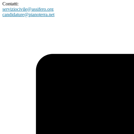
Contatti:
serviziocivile@assifero.org
candidature@pianoterra.net