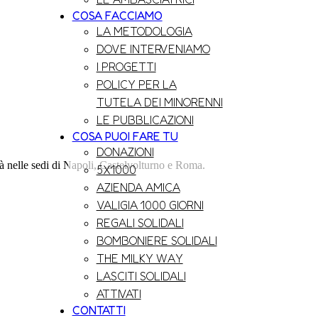
COSA FACCIAMO
LA METODOLOGIA
DOVE INTERVENIAMO
I PROGETTI
POLICY PER LA
TUTELA DEI MINORENNI
LE PUBBLICAZIONI
COSA PUOI FARE TU
DONAZIONI
à nelle sedi di Napoli, Castelvolturno e Roma.
5X1000
AZIENDA AMICA
VALIGIA 1000 GIORNI
REGALI SOLIDALI
BOMBONIERE SOLIDALI
THE MILKY WAY
LASCITI SOLIDALI
ATTIVATI
CONTATTI